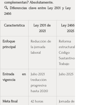
complementan? Absolutamente.
🔍 Diferencias clave entre Ley 2101 y Ley 
2466
Característica
Ley 2101 de 
Ley 2466 de 
2021
2025
Enfoque 
Reducción de 
Reforma 
principal
la jornada 
estructural del 
laboral
Código 
Sustantivo del 
Trabajo
Entrada en 
Julio 2021 
Julio 2025
vigencia
(reducción 
progresiva 
hasta 2026)
Meta final
42 horas 
Jornada de 42 