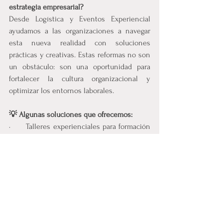
estrategia empresarial?
Desde Logística y Eventos Experiencial 
ayudamos a las organizaciones a navegar 
esta nueva realidad con soluciones 
prácticas y creativas. Estas reformas no son 
un obstáculo: son una oportunidad para 
fortalecer la cultura organizacional y 
optimizar los entornos laborales.
💡 Algunas soluciones que ofrecemos:
·      Talleres experienciales para formación 
en contratación y relaciones laborales
·      Capacitaciones en derechos laborales y 
recargos aplicables
·      Acompañamiento para implementar 
estrategias de rotación y turnos en jornada 
de 42 horas
·      Diseño de campañas internas para 
motivar el cumplimiento y adaptación