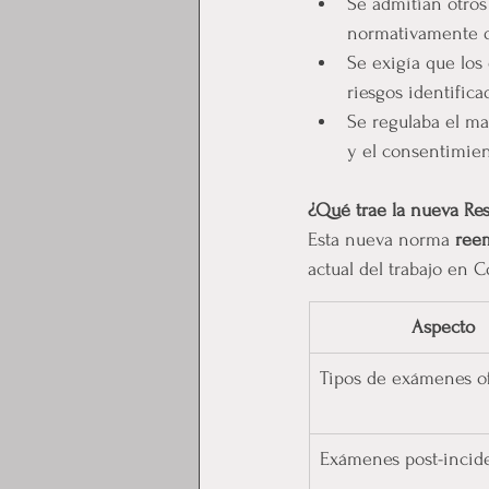
Se admitían otro
normativamente d
Se exigía que los
riesgos identifica
Se regulaba el man
y el consentimie
¿Qué trae la nueva Re
Esta nueva norma 
reem
actual del trabajo en C
Aspecto
Tipos de exámenes of
Exámenes post-incid