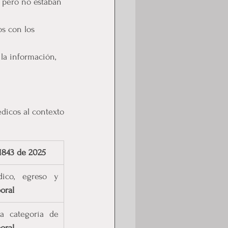
, pero no estaban 
os con los 
 la información, 
dicos al contexto 
1843 de 2025
Ingreso, periódico, egreso y 
oral
Incluidos en la categoría de 
oral