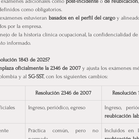
s exámenes adicionales como 
post-incidente
 o 
de reubicación
efinidos como obligatorios.
 exámenes estuvieran 
basados en el perfil del cargo
 y alinead
dos por la empresa.
ejo de la historia clínica ocupacional, la confidencialidad de
nto informado.
solución 1843 de 2025?
plaza oficialmente la 2346 de 2007
 y ajusta los exámenes mé
olombia y al 
SG-SST
, con los siguientes cambios:
Resolución 2346 de 2007
Resolución 
iciales
Ingreso, periódico, egreso
reubicación lab
ente
Práctica común, pero no 
normada
reubicación lab