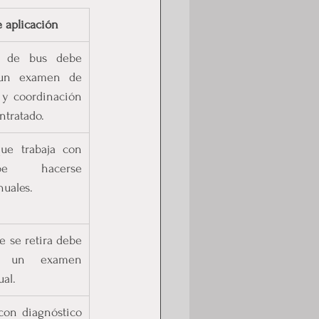
 aplicación
 de bus debe 
un examen de 
s y coordinación 
ntratado.
ue trabaja con 
e hacerse 
nuales.
 se retira debe 
a un examen 
al.
con diagnóstico 