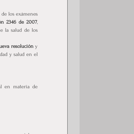
n de los exámenes 
ión 2346 de 2007
, 
 la salud de los 
ueva resolución
 y 
dad y salud en el 
La Resolución 2346 de 2007 fue durante más de 15 años el referente nacional en materia de 