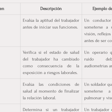
en
Descripción
Ejemplo de
Evalúa la aptitud del trabajador 
Un conductor
antes de iniciar sus funciones.
someterse a 
visión, reflejo
antes de ser co
Verifica si el estado de salud 
Un operario q
del trabajador ha cambiado 
ruido deb
como consecuencia de la 
audiometrías a
exposición a riesgos laborales.
Evalúa las condiciones de 
Un soldador que
salud al momento de finalizar 
someterse 
la relación laboral.
pulmonar y visu
Determina si un trabajador 
Un trabajador 