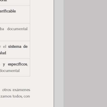
erificable
ba documental 
r el 
sistema de 
alud
 y específicos
, 
 documental
n otros exámenes 
izamos todos, con 