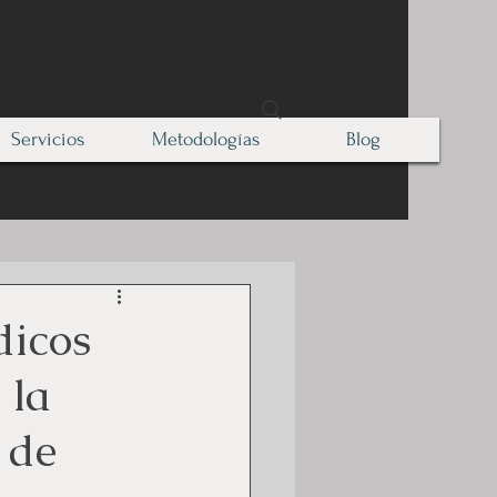
Servicios
Metodologías
Blog
dicos
 la
 de