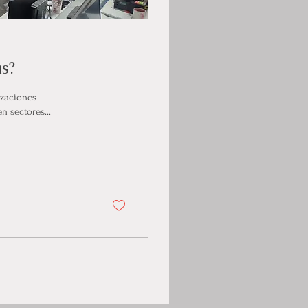
as?
izaciones
n sectores...