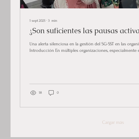
1 sept 2025
∙
3
min
¿Son suficientes las pausas activ
Una alerta silenciosa en la gestión del SG-SST en las organ
Introducción En múltiples organizaciones, especialmente e
18
0
Cargar más