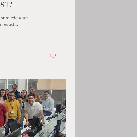
SST?
por miedo a ser
reducir...