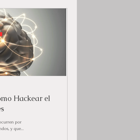
ómo Hackear el
es
 ocurren por
dos, y que...