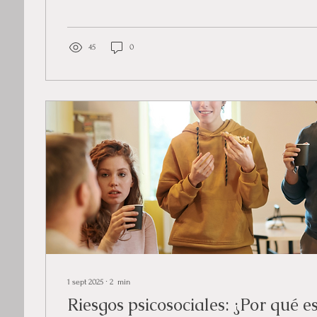
45
0
1 sept 2025
∙
2
min
Riesgos psicosociales: ¿Por qué e